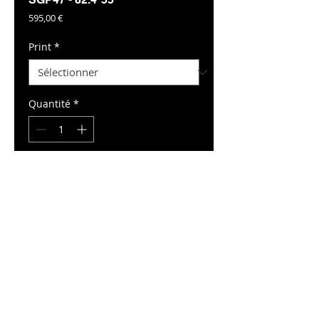
Prix
595,00 €
Print
*
Quantité
*
Ajouter au panier
Reproduction Interdite ©2026 Cedric Vrolant
EPOCA Studio - Tous Droits Réservés©